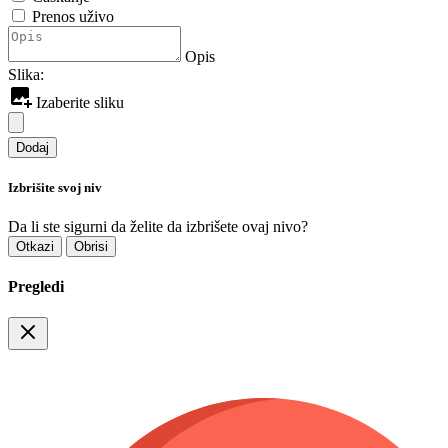
Prenos uživo
Opis
Slika:
Izaberite sliku
Dodaj
Izbrišite svoj niv
Da li ste sigurni da želite da izbrišete ovaj nivo?
Otkazi
Obrisi
Pregledi