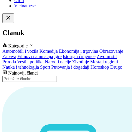
Urdu
Vietnamese
Clanak
Kategorije
Automobili i vozila
Komedija
Ekonomija i trgovina
Obrazovanje
Zabava
Filmovi i animacija
Igre
Istorija i činjenice
Zivotni stil
Priroda
Vesti i politika
Narod i nacije
Zivotinje
Mesta i regioni
Nauka i tehnologija
Sport
Putovanja i događaji
Horoskop
Drugo
Najnoviji članci