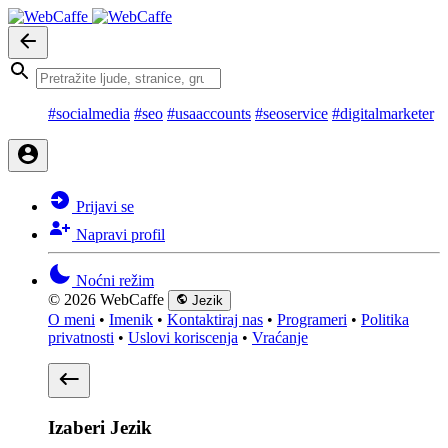
#socialmedia
#seo
#usaaccounts
#seoservice
#digitalmarketer
Prijavi se
Napravi profil
Noćni režim
© 2026 WebCaffe
Jezik
O meni
•
Imenik
•
Kontaktiraj nas
•
Programeri
•
Politika
privatnosti
•
Uslovi koriscenja
•
Vraćanje
Izaberi Jezik