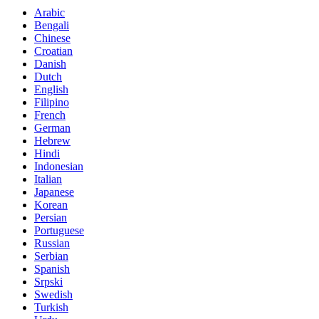
Arabic
Bengali
Chinese
Croatian
Danish
Dutch
English
Filipino
French
German
Hebrew
Hindi
Indonesian
Italian
Japanese
Korean
Persian
Portuguese
Russian
Serbian
Spanish
Srpski
Swedish
Turkish