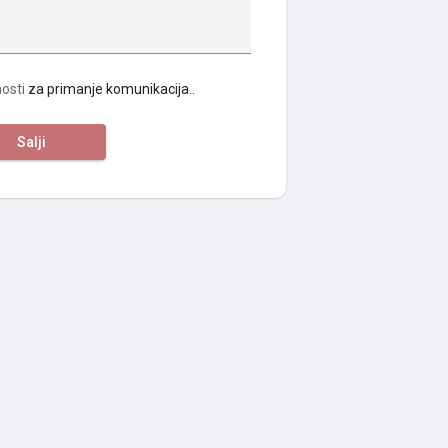
nosti
za primanje komunikacija..
Salji