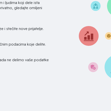
 i ljudima koji dele ista
rivatno, gledajte omiljeni
e i stečite nove prijatelje.
ičnim podacima koje delite.
kada ne delimo vaše podatke