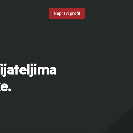
Napravi profil
jateljima
e.