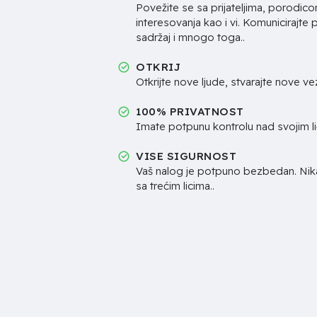
Povežite se sa prijateljima, porodicom
interesovanja kao i vi. Komunicirajte p
sadržaj i mnogo toga..
OTKRIJ
Otkrijte nove ljude, stvarajte nove vez
100% PRIVATNOST
Imate potpunu kontrolu nad svojim l
VISE SIGURNOST
Vaš nalog je potpuno bezbedan. Ni
sa trećim licima..