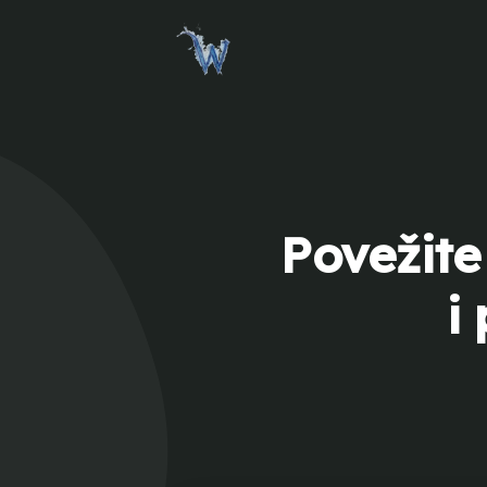
Povežite
i