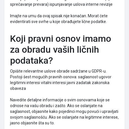
sprečavanje prevara) ispunjavanje uslova interne revizije
Imajte na umu da ovaj spisak nije konačan. Morat ćete
evidentirati sve svrhe u koje obrađujete lične podatke.
Koji pravni osnov imamo
za obradu vaših ličnih
podataka?
Opišite relevantne uslove obrade sadržane u GDPR-u.
Postoji šest mogućih pravnih osnova: saglasnost ugovor
legitimni interesi vitalni interesi javni zadatak zakonska
obaveza
Navedite detaljne informacije o svim osnovama koje se
odnose na vašu obradu i zašto. Ako se oslanjate na
saglasnost, objasnite kako pojedinci mogu povući i upravljati
svojom saglasnošću. Ako se oslanjate na legitimne interese,
jasno objasnite šta su to.