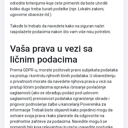
odredite kriterijume koje ćete primeniti da biste utvrdili
koliko dugo treba čuvati podatke (npr. Lokalni zakoni,
ugovorne obaveze itd.)
Takođe bi trebalo da navedete kako na siguran način
raspolažete podacima nakon što vam više nisu potrebni.
Vaša prava u vezi sa
ličnim podacima
Prema GDPR-u, morate poštovati pravo subjekata podataka
na pristup i kontrolu njihovih ličnih podataka. U obaveštenju
o privatnosti morate da navedete njihova prava u vezi sa:
pristup ličnim podacima ispravka i brisanje povlačenje
saglasnosti (ako se obrađuju podaci pod uslovom
saglasnosti) prenosivost podataka ograničenje obrade i
prigovor podnošenje žalbe u kancelariji Poverenika za
informacije Trebali biste objasniti kako pojedinci mogu da
ostvare svoja prava i kako planirate da odgovorite na
predmetne zahteve za podacima. Navedite mogu li se
primeniti bilo koja relevantna izuzeća i navedite postupke