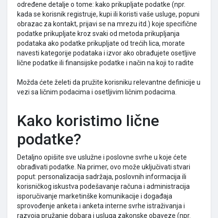
određene detalje o tome: kako prikupljate podatke (npr.
kada se korisnik registruje, kupi ili koristi vaše usluge, popuni
obrazac za kontakt, prijavi se na mrezu itd.) koje specifične
podatke prikupljate kroz svaki od metoda prikupljanja
podataka ako podatke prikupljate od trećih lica, morate
navesti kategorije podataka i izvor ako obrađujete osetljive
lične podatke ili finansijske podatke i način na koji to radite
Možda ćete želeti da pružite korisniku relevantne definicije u
vezi sa ličnim podacima i osetljivim ličnim podacima.
Kako koristimo lične
podatke?
Detaljno opišite sve uslužne i poslovne svrhe u koje ćete
obrađivati podatke. Na primer, ovo može uključivati stvari
poput: personalizacija sadržaja, poslovnih informacija ili
korisničkog iskustva podešavanje računa i administracija
isporučivanje marketinške komunikacije i događaja
sprovođenje anketa i anketa interne svrhe istraživanja i
razvoja pružanje dobara i usluga zakonske obaveze (npr.