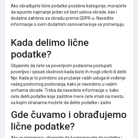
Ako obrađujete lične podatke posebne kategorije, moraćete
da ispunite najmanje jedan od šest uslova obrade, kao i
dodatne zahteve za obradu prema GDPR-u. Navedite
informacije o svim dodatnim osnovama koje se primenjuju.
Kada delimo lične
podatke?
Objasnite da ćete sa poverljivim podacima postupati
poverljivo i opisati okolnosti kada biste ih mogli otkriti ili deliti.
Npr. Kada je to potrebno za pružanje vaših usluga ili vođenje
vašeg poslovnog poslovanja, kako je navedeno u vašim
svrhama obrade. Treba da navedete informacije o: kako
ćete deliti podatke koje zaštitne mere ćete imati na mestu
sa kojim stranama možete da delite podatke i zašto
Gde čuvamo i obrađujemo
lične podatke?
Ako je primenjivo, objasnite da li nameravate da podatke i