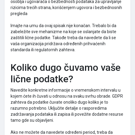
osoblja i ugovarača o bezbednosti podataka za upravljanje
rizicima trećih strana, korišćenjem ugovora i bezbednosnih
pregleda
Imajte na umu da ovaj spisak nije konačan. Trebalo bi da
zabeležite sve mehanizme na koje se oslanjate da biste
zaštitili lične podatke. Takođe treba da navedete da li se
vaša organizacija pridržava određenih prihvaćenih
standarda ili regulatornih zahteva.
Koliko dugo čuvamo vaše
lične podatke?
Navedite konkretne informacije o vremenskom intervalu u
kojem ćete ih čuvati u odnosu na svaku svrhu obrade. GDPR
zahteva da podatke čuvate onoliko dugo koliko je to
razumno potrebno. Uključite detalje o rasporedima
zadržavanja podataka ili zapisa ili povežite dodatne resurse
tamo gde su objavljeni.
Ako ne možete da navedete određeni period, treba da