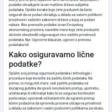
podatke obrađujete izvan matične države subjekta
podataka. Opišite korake koje ćete preduzeti da biste
osigurali da se podaci obrađuju u skladu sa vašom politikom
privatnosti i važećim zakonom države u kojoj se podaci
nalaze. Ako prenosite podatke izvan Evropskog
ekonomskog prostora, navedite mere koje ćete preduzeti
da biste obezbedili odgovarajući nivo zaštite privatnosti
podataka. Npr. Ugovorne klauzule, ugovori o prenosu
podataka itd.
Kako osiguravamo lične
podatke?
Opišite svoj pristup sigurnosti podataka i tehnologije i
procedure koje koristite za zaštitu ličnih podataka. Na
primer, to mogu biti mere: radi zaštite podataka od
slučajnog gubitka da spreči neovlašćeni pristup, upotrebu,
uništavanje ili otkrivanje kako bi se osigurao kontinuitet
poslovanja i oporavak od katastrofe da ograniči pristup
ličnim podacima da sprovedu procene uticaja na privatnost
u skladu sa zakonom i vašim poslovnim politikama za obuku