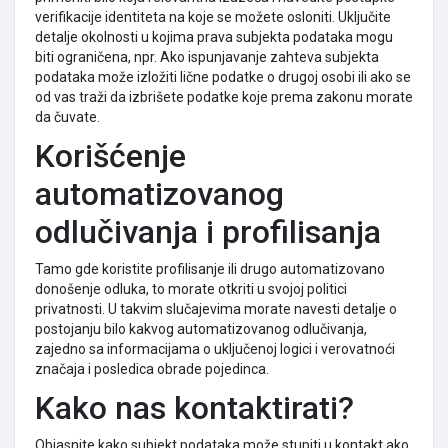
verifikacije identiteta na koje se možete osloniti. Uključite
detalje okolnosti u kojima prava subjekta podataka mogu
biti ograničena, npr. Ako ispunjavanje zahteva subjekta
podataka može izložiti lične podatke o drugoj osobi ili ako se
od vas traži da izbrišete podatke koje prema zakonu morate
da čuvate.
Korišćenje
automatizovanog
odlučivanja i profilisanja
Tamo gde koristite profilisanje ili drugo automatizovano
donošenje odluka, to morate otkriti u svojoj politici
privatnosti. U takvim slučajevima morate navesti detalje o
postojanju bilo kakvog automatizovanog odlučivanja,
zajedno sa informacijama o uključenoj logici i verovatnoći
značaja i posledica obrade pojedinca.
Kako nas kontaktirati?
Objasnite kako subjekt podataka može stupiti u kontakt ako