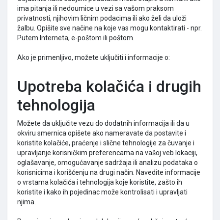
ima pitanja ili nedoumice u vezi sa vašom praksom
privatnosti, njihovim ličnim podacima ili ako želi da uloži
žalbu. Opišite sve načine na koje vas mogu kontaktirati - npr.
Putem Interneta, e-poštom ili poštom.
Ako je primenljivo, možete uključiti i informacije o:
Upotreba kolačića i drugih
tehnologija
Možete da uključite vezu do dodatnih informacija ili da u
okviru smernica opišete ako nameravate da postavite i
koristite kolačiće, praćenje i slične tehnologije za čuvanje i
upravljanje korisničkim preferencama na vašoj veb lokaciji,
oglašavanje, omogućavanje sadržaja ili analizu podataka o
korisnicima i korišćenju na drugi način. Navedite informacije
o vrstama kolačića i tehnologija koje koristite, zašto ih
koristite i kako ih pojedinac može kontrolisati i upravljati
njima.