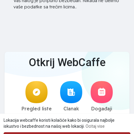
Vaš nalog je potpuno bezbedan. Nikada ne delimo
vaše podatke sa trećim licima..
Otkrij WebCaffe
Pregled liste
Clanak
Događaji
Lokacija webcaffe koristi kolačiće kako bi osigurala najbolje
© 2026 WebCaffe
Uslovi koriscenja
Politika privatnosti
·
·
·
iskustvo i bezbednost na našoj web lokaciji.
Ocitaj vise
Kontaktiraj nas
O meni
Imenik
Clanak
Događaji
·
·
·
·
·